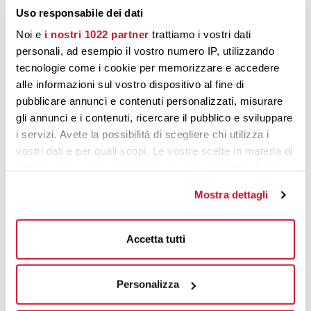
Uso responsabile dei dati
Noi e
i nostri 1022 partner
trattiamo i vostri dati
personali, ad esempio il vostro numero IP, utilizzando
tecnologie come i cookie per memorizzare e accedere
alle informazioni sul vostro dispositivo al fine di
pubblicare annunci e contenuti personalizzati, misurare
gli annunci e i contenuti, ricercare il pubblico e sviluppare
i servizi. Avete la possibilità di scegliere chi utilizza i
CAVALLINO-TREPORTI AND VENICE
vostri dati e per quali scopi. Le vostre scelte in materia di
Christmas in Cavallino-
privacy sono applicabili solo su questa proprietà digitale
in cui avete effettuato le vostre scelte. È possibile
Treporti
Mostra dettagli
modificare o revocare il proprio consenso in qualsiasi
12-12-2023
momento dalla Dichiarazione sui cookie o facendo clic
sull'icona di attivazione della privacy.
Accetta tutti
The magic of Christmas illuminates Cavallino
Treporti. The area is buzzing with events thanks to a
Con il tuo consenso, vorremmo anche:
Christmas calendar full of events designed for
Personalizza
raccogliere informazioni sulla tua posizione
young and old. And there is no shortage of
geografica, con un'approssimazione di qualche
Christmas traditions at Marina di Venezia either.